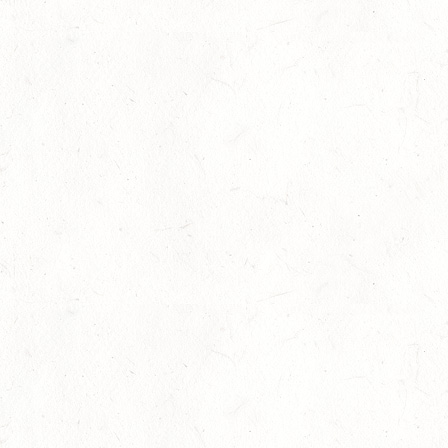
Auf Rang vier gefahren
05
Fahren
-
Jugendnews
-
Slider
-
Sport
Aug.
In den Top Ten
05
Jugendnews
-
Slider
-
Sport
-
Vielseiti
Aug.