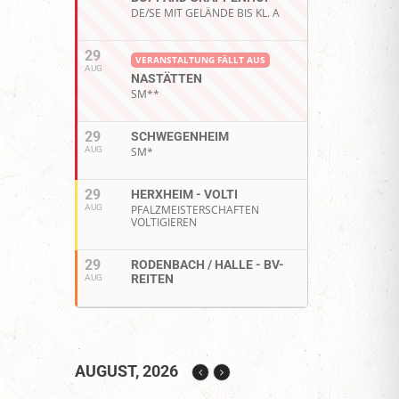
DE/SE MIT GELÄNDE BIS KL. A
29
VERANSTALTUNG FÄLLT AUS
AUG
NASTÄTTEN
SM**
29
SCHWEGENHEIM
AUG
SM*
29
HERXHEIM - VOLTI
AUG
PFALZMEISTERSCHAFTEN
VOLTIGIEREN
29
RODENBACH / HALLE - BV-
REITEN
AUG
AUGUST, 2026