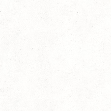
Bronzemedaille für Lara Veth
05
Slider
-
Sport
-
Voltigieren
Aug.
Goldenes Reitabzeichen für Maité Co
29
Dressur
-
Slider
-
Sport
-
Springen
Juli
Internationales Starterfeld
29
Großer Preis
-
Slider
-
Sport
-
Springen
Juli
LM Springen: Zu Gast in Andernach
27
Slider
-
Sport
-
Springen
Juli
Britt Roth wird Deutsche U25-Meiste