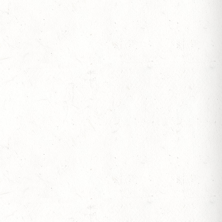
ESREITPFERDECHAMPIONAT
N ZUM AL SHIRA’AA BUNDESCHAMPIONAT DRESSURPONYS
 BERITTFÜHRER-LEHRGANG TEIL I
IESE - FAHREN - PFS WESTPFALZ - MIT
FTEN FAHREN EINSPÄNNER RHEINLAND-PFALZ