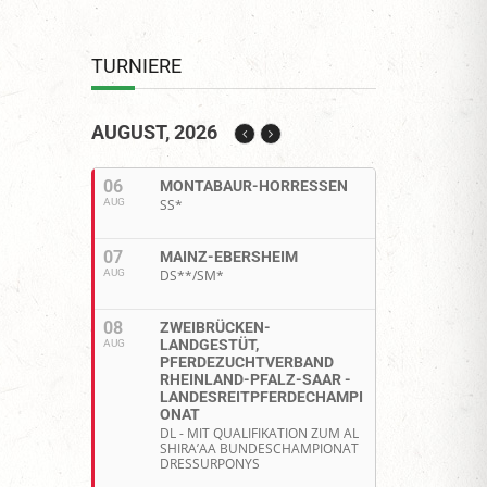
TURNIERE
AUGUST, 2026
06
MONTABAUR-HORRESSEN
AUG
SS*
07
MAINZ-EBERSHEIM
AUG
DS**/SM*
08
ZWEIBRÜCKEN-
LANDGESTÜT,
AUG
PFERDEZUCHTVERBAND
RHEINLAND-PFALZ-SAAR -
LANDESREITPFERDECHAMPI
ONAT
DL - MIT QUALIFIKATION ZUM AL
SHIRA’AA BUNDESCHAMPIONAT
DRESSURPONYS