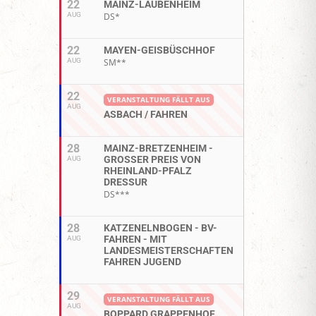
22
MAINZ-LAUBENHEIM
AUG
DS*
22
MAYEN-GEISBÜSCHHOF
AUG
SM**
22
VERANSTALTUNG FÄLLT AUS
AUG
ASBACH / FAHREN
28
MAINZ-BRETZENHEIM -
GROSSER PREIS VON R
AUG
HEINLAND-PFALZ D
RESSUR
DS***
28
KATZENELNBOGEN - BV-
FAHREN - MIT
AUG
LANDESMEISTERSCHAFTEN
FAHREN JUGEND
29
VERANSTALTUNG FÄLLT AUS
AUG
BOPPARD GRAPPENHOF