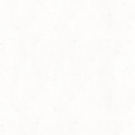
PFALZ-SAAR - LAND
AUG
DL - MIT QUALIFIKATIO
08
KATZWEILER
AUG
DM*/SA
lling
08
SCHWEICH
AUG
DL/SA
08
HEIMKIRCHEN / WED
AUG
14
NIEDERNEISEN
AUG
DE/SS*
14
WOMRATH/HUNSRÜCK,
AUG
15
ZWEIBRÜCKEN - RENNW
LANDESMEISTERSCHA
AUG
KL. M
rin