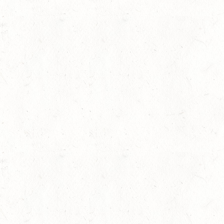
AUGUST
06
MONTABAUR-HORRES
AUG
SS*
07
HÖRINGEN / O-RITT
AUG
07
MAINZ-EBERSHEIM
AUG
DS**/SM*
gkeit
08
ZWEIBRÜCKEN-LANDG