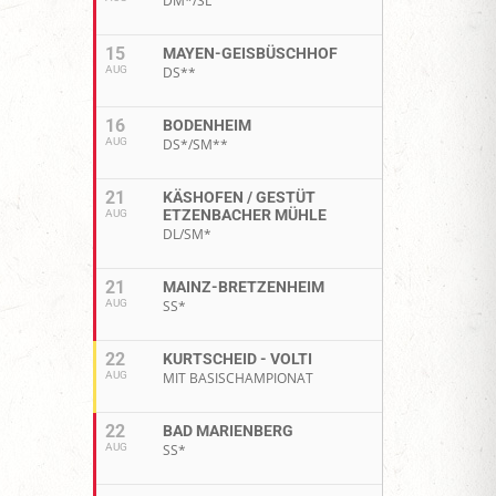
DM*/SL
15
MAYEN-GEISBÜSCHHOF
AUG
DS**
16
BODENHEIM
AUG
DS*/SM**
21
KÄSHOFEN / GESTÜT
ETZENBACHER MÜHLE
AUG
DL/SM*
21
MAINZ-BRETZENHEIM
AUG
SS*
22
KURTSCHEID - VOLTI
AUG
MIT BASISCHAMPIONAT
22
BAD MARIENBERG
AUG
SS*