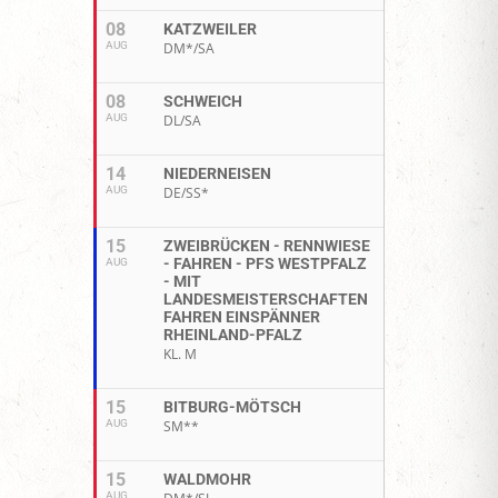
08
KATZWEILER
AUG
DM*/SA
08
SCHWEICH
AUG
DL/SA
14
NIEDERNEISEN
AUG
DE/SS*
15
ZWEIBRÜCKEN - RENNWIESE
- FAHREN - PFS WESTPFALZ
AUG
- MIT
LANDESMEISTERSCHAFTEN
FAHREN EINSPÄNNER
RHEINLAND-PFALZ
KL. M
15
BITBURG-MÖTSCH
AUG
SM**
15
WALDMOHR
AUG