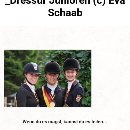
_Dressur Junioren (c) Eva
Schaab
Wenn du es magst, kannst du es teilen...